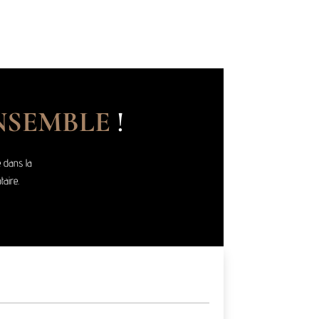
NSEMBLE
!
 dans la
taire.