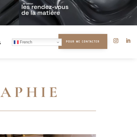
POUR ME CONTACTER
French
S
RAPHIE