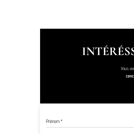
INTÉRÉSS
Vous av
conce
Prénom
*