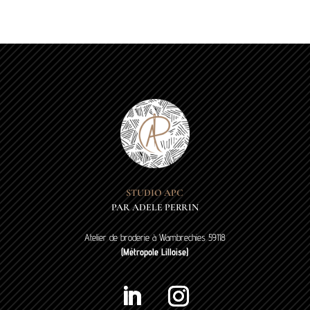
STUDIO APC
PAR ADELE PERRIN
Atelier de broderie à Wambrechies 59118
(Métropole Lilloise)